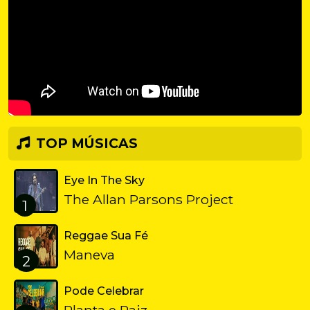
TOP MÚSICAS
Eye In The Sky
The Allan Parsons Project
1
Reggae Sua Fé
Maneva
2
Pode Celebrar
Planta e Raiz