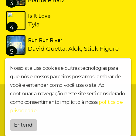
3
Is It Love
Tyla
4
Run Run River
David Guetta, Alok, Stick Figure
5
Nosso site usa cookies e outras tecnologias para
que nós e nossos parceiros possamos lembrar de
você e entender como você usa o site. Ao
continuar a navegação neste site será considerado
🎧 OMK – O MUNDO TOCA AQUI! 🌍✨ 10 anos de revolução
musical (desde 2016) - Fora do comum, dentro do seu coração!
como consentimento implícito à nossa
política de
privacidade
.
Copyright ©️🎧 Rádio OMK Ano 10/ 2026 |
Todos os Direitos Reservados.
Entendi
by
BRASCAST