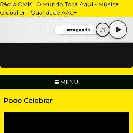
Rádio OMK | O Mundo Toca Aqui - Música
Global em Qualidade AAC+
Carregando...
MENU
Pode Celebrar