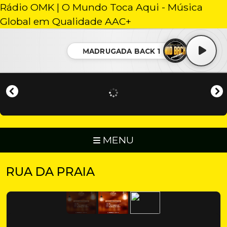
Rádio OMK | O Mundo Toca Aqui - Música
Global em Qualidade AAC+
MADRUGADA BACK 1
MENU
RUA DA PRAIA